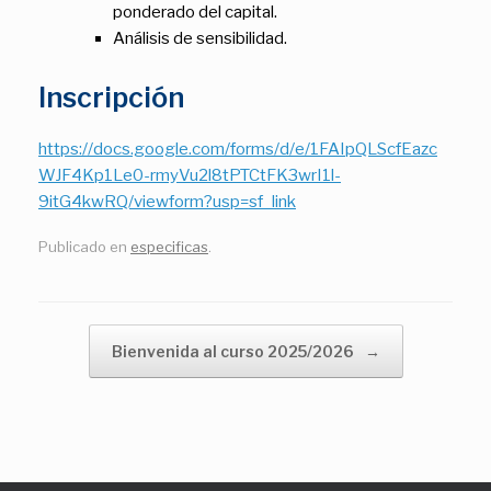
ponderado del capital.
Análisis de sensibilidad.
Inscripción
https://docs.google.com/forms/d/e/1FAIpQLScfEazc
WJF4Kp1Le0-rmyVu2l8tPTCtFK3wrI1l-
9itG4kwRQ/viewform?usp=sf_link
Publicado en
especificas
.
Navegador de artículos
Bienvenida al curso 2025/2026
→