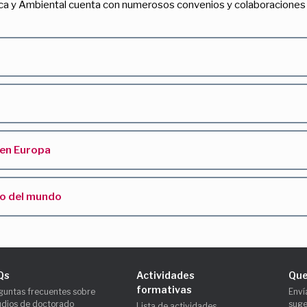
a y Ambiental cuenta con numerosos convenios y colaboraciones en
 en Europa
to del mundo
Qs
Actividades
Que
formativas
guntas frecuentes sobre
Enví
udios de doctorado
suge
Lista de actividades