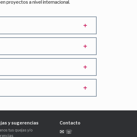
 proyectos a nivel internacional.
jas y sugerencias
Contacto
anos tus quejas y/o
✉ ☏
rencias