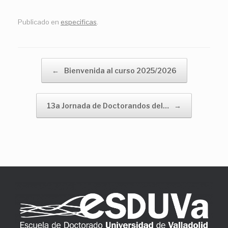
Publicado en
especificas
.
Navegador de artículos
←
Bienvenida al curso 2025/2026
13a Jornada de Doctorandos del…
→